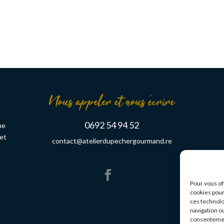
Nous appeler et nous écrire
0692 54 94 52
ne
 et
contact@atelierdupechergourmand.re
%
Pour vous of
cookies pour
ces technolo
navigation ou
consentement