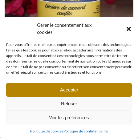
Gérer le consentement aux
cookies
Pour vous offrir les meilleures expériences, nous utilisons des technologies
telles que les cookies pour stocker et/ou accéder aux informations des
appareils. Le fait de consentir à ces technologies nous permettra de traiter
des données telles que le comportement de navigation ou les ID uniques sur
ce site. Le fait de ne pas consentir ou de retirer son consentement peut avoir
un effet négatif sur certaines caractéristiques et fonctions.
Gésiers de canard confits
Accepter
Refuser
6 résultats affichés
Voir les préférences
Politique de cookies
Politique de confidentialité